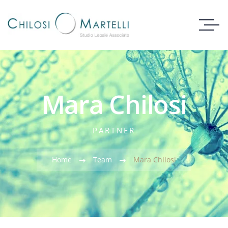
Mara Chilosi
PARTNER
Home
Team
Mara Chilosi